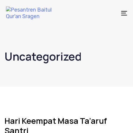
Skip
Skip
links
to
To
primary
na
navigation
Skip
to
Uncategorized
content
Hari Keempat Masa Ta’aruf
Santri