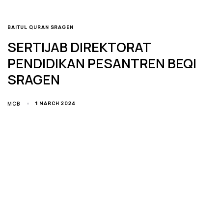
TAGS
BAITUL QURAN SRAGEN
SERTIJAB DIREKTORAT
PENDIDIKAN PESANTREN BEQI
SRAGEN
MCB
1 MARCH 2024