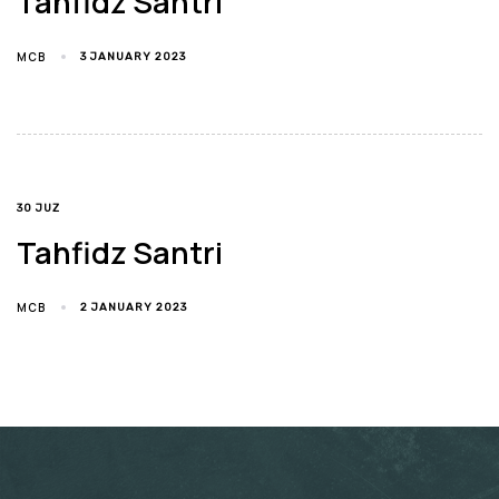
Tahfidz Santri
MCB
3 JANUARY 2023
TAGS
30 JUZ
Tahfidz Santri
MCB
2 JANUARY 2023