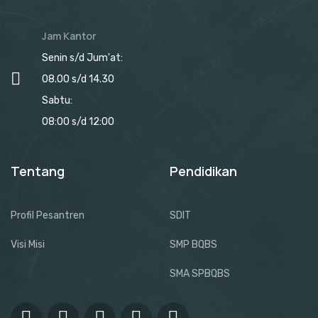
Jam Kantor
Senin s/d Jum'at:
08.00 s/d 14.30
Sabtu:
08:00 s/d 12:00
Tentang
Pendidikan
Profil Pesantren
SDIT
Visi Misi
SMP BQBS
SMA SPBQBS